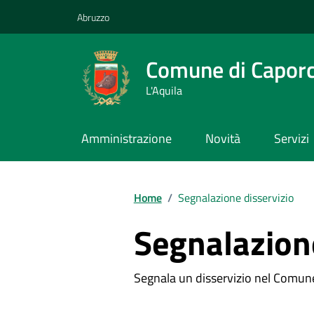
Vai ai contenuti
Vai al footer
Abruzzo
Comune di Capor
L'Aquila
Amministrazione
Novità
Servizi
Contenuti in evidenza
Home
/
Segnalazione disservizio
Segnalazione
Segnala un disservizio nel Comun