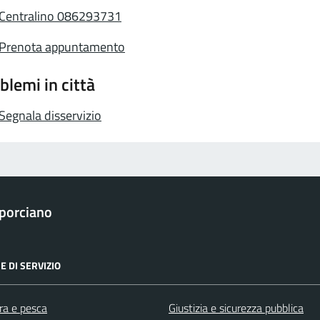
Centralino 086293731
Prenota appuntamento
blemi in città
Segnala disservizio
porciano
E DI SERVIZIO
ra e pesca
Giustizia e sicurezza pubblica