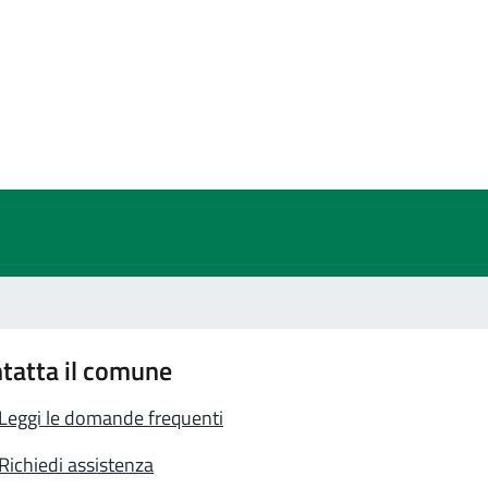
a 5 stelle su 5
a 4 stelle su 5
a 3 stelle su 5
a 2 stelle su 5
a 1 stelle su 5
tatta il comune
Leggi le domande frequenti
Richiedi assistenza