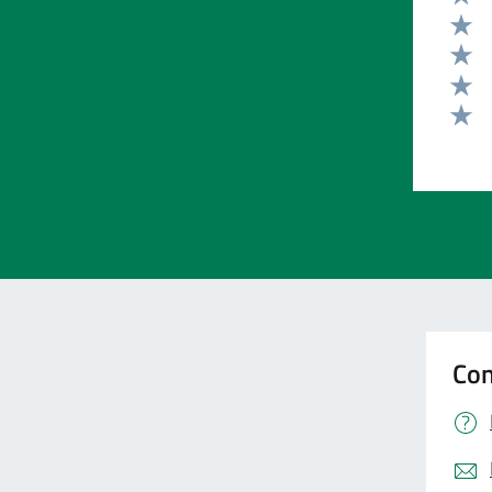
Valut
Valut
Valut
Valut
Valut
Con