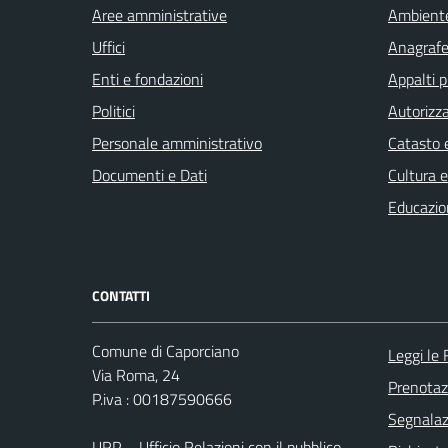
Aree amministrative
Ambient
Uffici
Anagrafe 
Enti e fondazioni
Appalti p
Politici
Autorizza
Personale amministrativo
Catasto e
Documenti e Dati
Cultura 
Educazio
CONTATTI
Comune di Caporciano
Leggi le
Via Roma, 24
Prenota
P.iva : 00187590666
Segnalazi
URP – Ufficio Relazioni con il pubblico