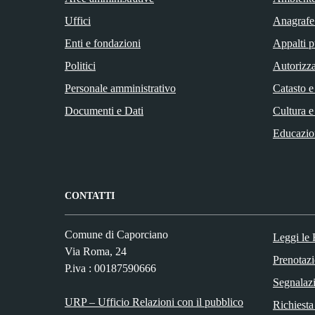
Uffici
Anagrafe 
Enti e fondazioni
Appalti p
Politici
Autorizza
Personale amministrativo
Catasto e
Documenti e Dati
Cultura e
Educazio
CONTATTI
Comune di Caporciano
Leggi le
Via Roma, 24
Prenotaz
P.iva : 00187590666
Segnalazi
URP – Ufficio Relazioni con il pubblico
Richiesta