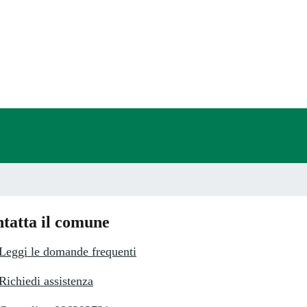
a 5 stelle su 5
a 4 stelle su 5
a 3 stelle su 5
a 2 stelle su 5
a 1 stelle su 5
tatta il comune
Leggi le domande frequenti
Richiedi assistenza