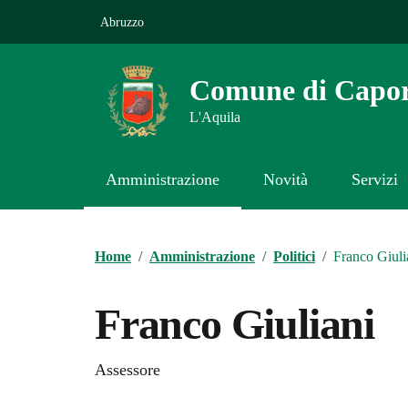
Vai ai contenuti
Vai al footer
Abruzzo
Comune di Capor
L'Aquila
Amministrazione
Novità
Servizi
Contenuti in evidenza
Home
/
Amministrazione
/
Politici
/
Franco Giuli
Franco Giuliani
Assessore