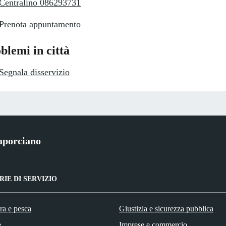
Centralino 086293731
Prenota appuntamento
blemi in città
Segnala disservizio
aporciano
IE DI SERVIZIO
ra e pesca
Giustizia e sicurezza pubblica
e
Imprese e commercio