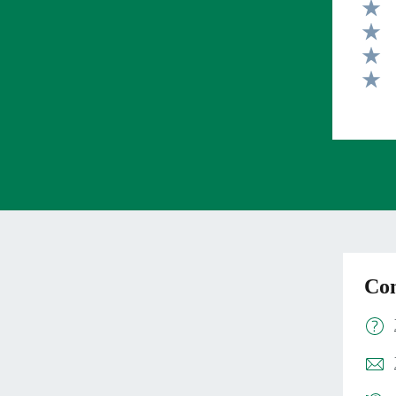
Valut
Valut
Valut
Valut
Valut
Con