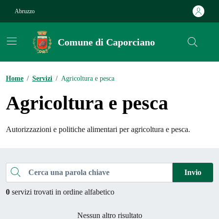
Vai ai contenuti
Vai al footer
Abruzzo
Comune di Caporciano
Contenuti in evidenza
Home
/
Servizi
/
Agricoltura e pesca
Agricoltura e pesca
Autorizzazioni e politiche alimentari per agricoltura e pesca.
Esplora tutti i servizi
Cerca una parola chiave
Invio
0
servizi trovati in ordine alfabetico
Nessun altro risultato