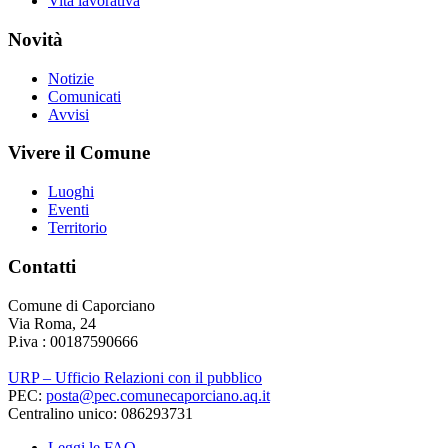
Vita lavorativa
Novità
Notizie
Comunicati
Avvisi
Vivere il Comune
Luoghi
Eventi
Territorio
Contatti
Comune di Caporciano
Via Roma, 24
P.iva : 00187590666
URP – Ufficio Relazioni con il pubblico
PEC:
posta@pec.comunecaporciano.aq.it
Centralino unico: 086293731
Leggi le FAQ