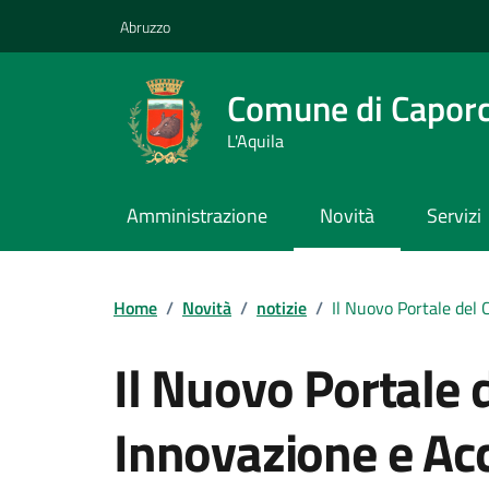
Vai ai contenuti
Vai al footer
Abruzzo
Comune di Capor
L'Aquila
Amministrazione
Novità
Servizi
Contenuti in evidenza
Home
/
Novità
/
notizie
/
Il Nuovo Portale del 
Il Nuovo Portale
Innovazione e Acce