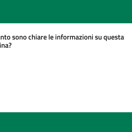
nto sono chiare le informazioni su questa
ina?
a 5 stelle su 5
a 4 stelle su 5
a 3 stelle su 5
a 2 stelle su 5
a 1 stelle su 5