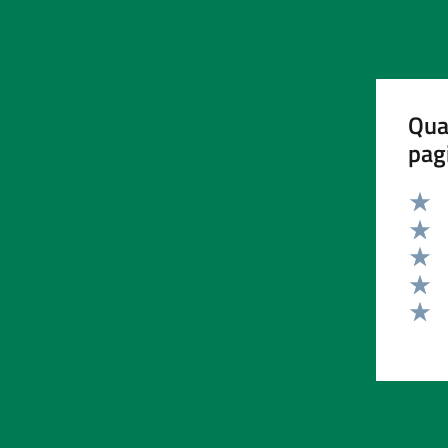
Qua
pag
Valut
Valut
Valut
Valut
Valut