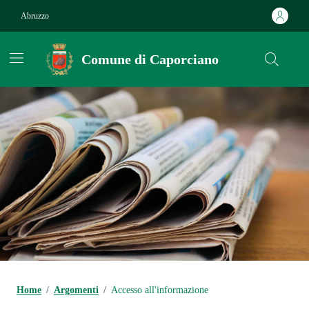
Vai ai contenuti
Vai al footer
Abruzzo
Comune di Caporciano
Contenuti in evidenza
Home
/
Argomenti
/
Accesso all'informazione