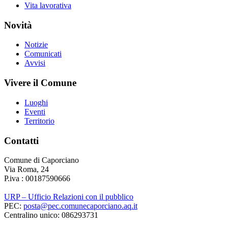
Vita lavorativa
Novità
Notizie
Comunicati
Avvisi
Vivere il Comune
Luoghi
Eventi
Territorio
Contatti
Comune di Caporciano
Via Roma, 24
P.iva : 00187590666
URP – Ufficio Relazioni con il pubblico
PEC:
posta@pec.comunecaporciano.aq.it
Centralino unico: 086293731