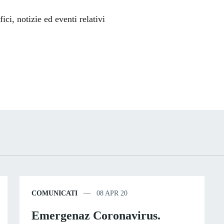
'argomento
ci, notizie ed eventi relativi
COMUNICATI
08 APR 20
Emergenaz Coronavirus.