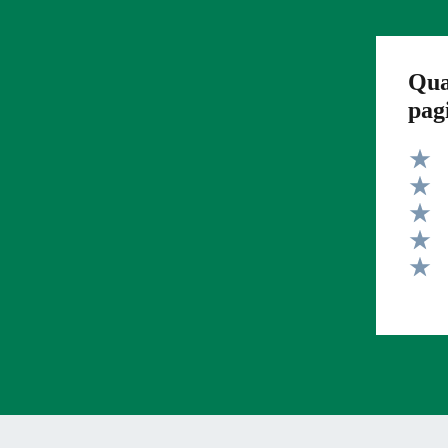
Qua
pag
Valut
Valut
Valut
Valut
Valut