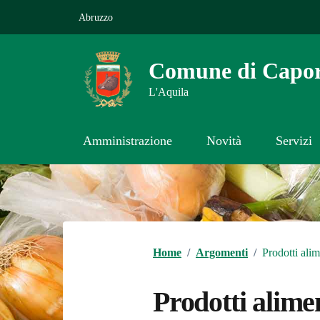
Vai ai contenuti
Vai al footer
Abruzzo
Comune di Capor
L'Aquila
Amministrazione
Novità
Servizi
Contenuti in evidenza
Home
/
Argomenti
/
Prodotti alim
Prodotti alime