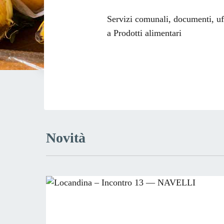
Dettagli dell
Servizi comunali, documenti, uffi
a Prodotti alimentari
Novità