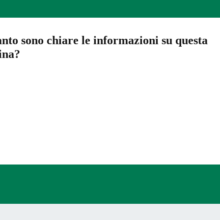
nto sono chiare le informazioni su questa
ina?
a 5 stelle su 5
a 4 stelle su 5
a 3 stelle su 5
a 2 stelle su 5
a 1 stelle su 5