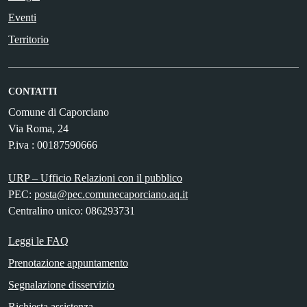
Eventi
Territorio
CONTATTI
Comune di Caporciano
Via Roma, 24
P.iva : 00187590666
URP – Ufficio Relazioni con il pubblico
PEC:
posta@pec.comunecaporciano.aq.it
Centralino unico: 086293731
Leggi le FAQ
Prenotazione appuntamento
Segnalazione disservizio
Richiesta assistenza