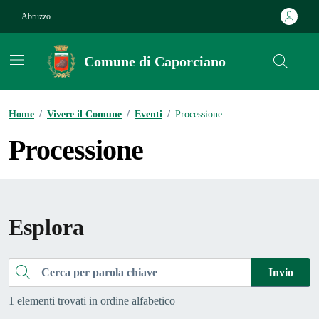
Vai ai contenuti
Vai al footer
Abruzzo
Comune di Caporciano
Contenuti in evidenza
Home
/
Vivere il Comune
/
Eventi
/
Processione
Processione
Esplora
Cerca
Invio
1 elementi trovati in ordine alfabetico